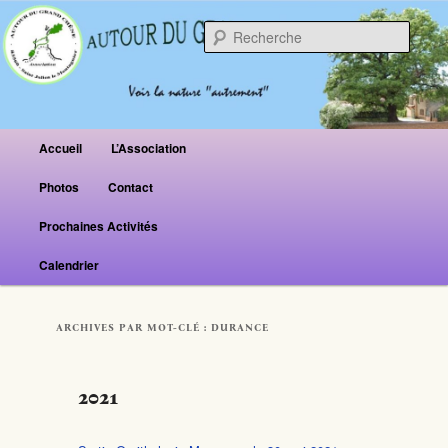
Reche
Menu principal
Accueil
L’Association
Aller au contenu principal
Aller au contenu secondaire
Photos
Contact
Prochaines Activités
Calendrier
ARCHIVES PAR MOT-CLÉ :
DURANCE
2021