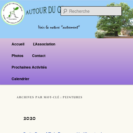
Reche
Menu principal
Accueil
L’Association
Aller au contenu principal
Aller au contenu secondaire
Photos
Contact
Prochaines Activités
Calendrier
ARCHIVES PAR MOT-CLÉ :
PEINTURES
2020