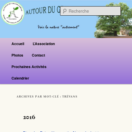
Reche
Menu principal
Accueil
L’Association
Aller au contenu principal
Aller au contenu secondaire
Photos
Contact
Prochaines Activités
Calendrier
ARCHIVES PAR MOT-CLÉ :
TRÉVANS
2016