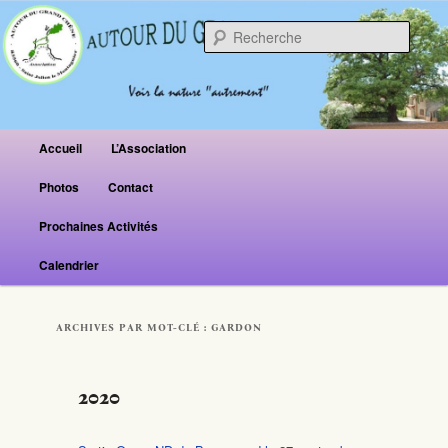
Reche
Menu principal
Accueil
L’Association
Aller au contenu principal
Aller au contenu secondaire
Photos
Contact
Prochaines Activités
Calendrier
ARCHIVES PAR MOT-CLÉ :
GARDON
2020