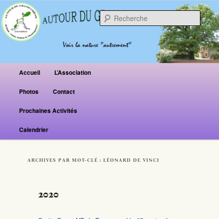
Reche
Menu principal
Accueil
L’Association
Aller au contenu principal
Aller au contenu secondaire
Photos
Contact
Prochaines Activités
Calendrier
ARCHIVES PAR MOT-CLÉ :
LÉONARD DE VINCI
2020