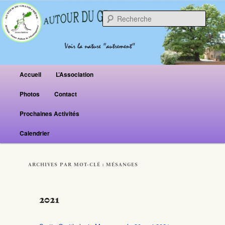
Reche
Menu principal
Accueil
L’Association
Aller au contenu principal
Aller au contenu secondaire
Photos
Contact
Prochaines Activités
Calendrier
ARCHIVES PAR MOT-CLÉ :
MÉSANGES
2021