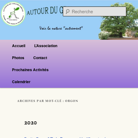
Reche
Menu principal
Accueil
L’Association
Aller au contenu principal
Aller au contenu secondaire
Photos
Contact
Prochaines Activités
Calendrier
ARCHIVES PAR MOT-CLÉ :
ORGON
2020