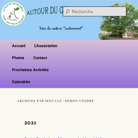
Reche
Menu principal
Accueil
L’Association
Aller au contenu principal
Aller au contenu secondaire
Photos
Contact
Prochaines Activités
Calendrier
ARCHIVES PAR MOT-CLÉ :
HÉRON CENDRÉ
2021