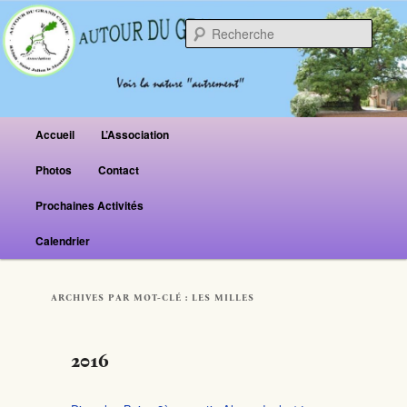
Reche
Menu principal
Accueil
L’Association
Aller au contenu principal
Aller au contenu secondaire
Photos
Contact
Prochaines Activités
Calendrier
ARCHIVES PAR MOT-CLÉ :
LES MILLES
2016