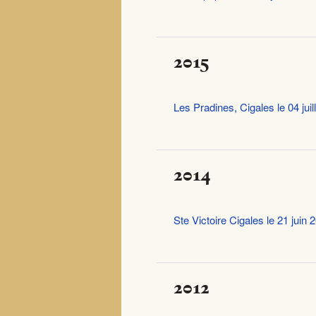
2015
Les Pradines, Cigales le 04 juil
2014
Ste Victoire Cigales le 21 juin 
2012