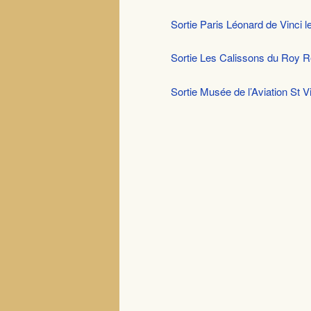
Sortie Paris Léonard de Vinci le
Sortie Les Calissons du Roy Re
Sortie Musée de l’Aviation St Vi