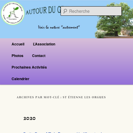
Reche
Menu principal
Accueil
L’Association
Aller au contenu principal
Aller au contenu secondaire
Photos
Contact
Prochaines Activités
Calendrier
ARCHIVES PAR MOT-CLÉ :
ST ÉTIENNE LES ORGUES
2020