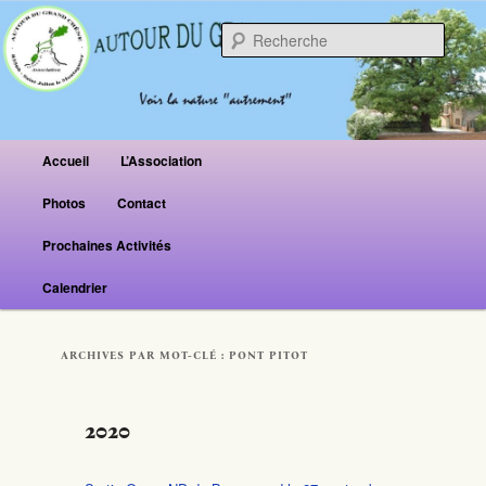
Reche
Menu principal
Accueil
L’Association
Aller au contenu principal
Aller au contenu secondaire
Photos
Contact
Prochaines Activités
Calendrier
ARCHIVES PAR MOT-CLÉ :
PONT PITOT
2020