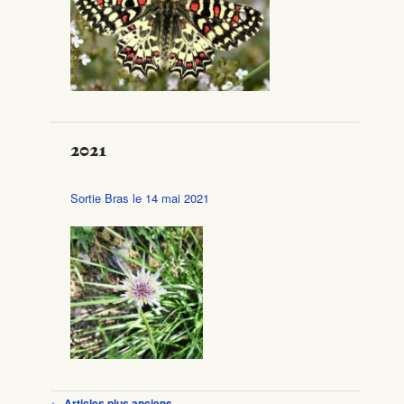
2021
Sortie Bras le 14 mai 2021
Navigation des articles
←
Articles plus anciens