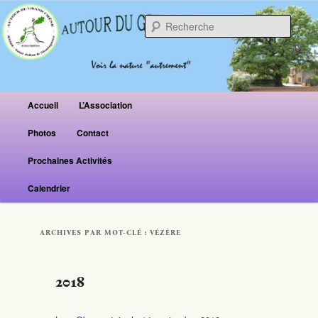
Reche
Menu principal
Accueil
L’Association
Aller au contenu principal
Aller au contenu secondaire
Photos
Contact
Prochaines Activités
Calendrier
ARCHIVES PAR MOT-CLÉ :
VÉZÈRE
2018