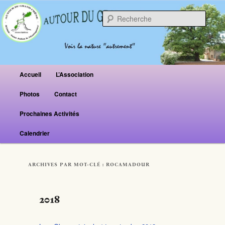
Reche
Menu principal
Accueil
L’Association
Aller au contenu principal
Aller au contenu secondaire
Photos
Contact
Prochaines Activités
Calendrier
ARCHIVES PAR MOT-CLÉ :
ROCAMADOUR
2018