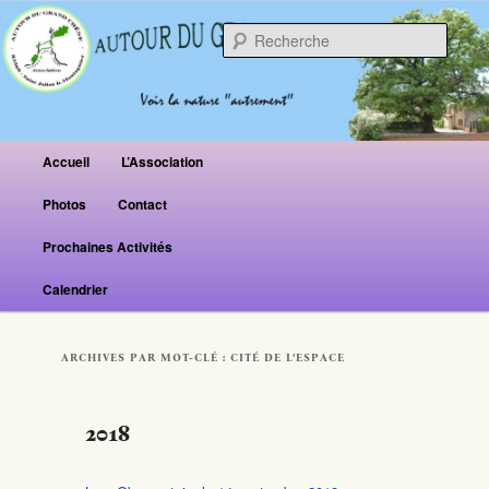
Reche
Menu principal
Accueil
L’Association
Aller au contenu principal
Aller au contenu secondaire
Photos
Contact
Prochaines Activités
Calendrier
ARCHIVES PAR MOT-CLÉ :
CITÉ DE L’ESPACE
2018