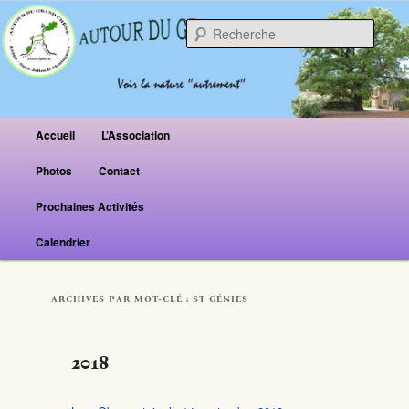
Reche
Menu principal
Accueil
L’Association
Aller au contenu principal
Aller au contenu secondaire
Photos
Contact
Prochaines Activités
Calendrier
ARCHIVES PAR MOT-CLÉ :
ST GÉNIES
2018