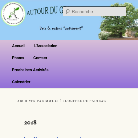
Reche
Menu principal
Accueil
L’Association
Aller au contenu principal
Aller au contenu secondaire
Photos
Contact
Prochaines Activités
Calendrier
ARCHIVES PAR MOT-CLÉ :
GOUFFRE DE PADIRAC
2018