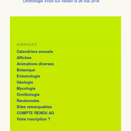
Ornithologie Vinon sur Verdon le 26 mai 2018
RUBRIQUES
Calendriers annuels
Affiches
Animations diverses
Botanique
Entomologie
Géologie
Mycologie
Ornithologie
Randonnées
Sites remarquables
COMPTE RENDU AG
Votre inscription ?