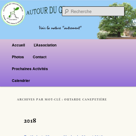
Reche
Menu principal
Accueil
L’Association
Aller au contenu principal
Aller au contenu secondaire
Photos
Contact
Prochaines Activités
Calendrier
ARCHIVES PAR MOT-CLÉ :
OUTARDE CANEPETIÈRE
2018