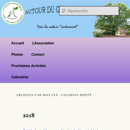
Reche
Menu principal
Accueil
L’Association
Aller au contenu principal
Aller au contenu secondaire
Photos
Contact
Prochaines Activités
Calendrier
ARCHIVES PAR MOT-CLÉ :
COCHEVIS HUPPÉ
2018