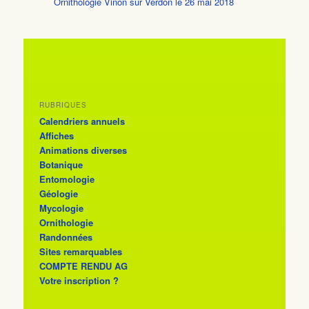
Ornithologie Vinon sur Verdon le 26 mai 2018
RUBRIQUES
Calendriers annuels
Affiches
Animations diverses
Botanique
Entomologie
Géologie
Mycologie
Ornithologie
Randonnées
Sites remarquables
COMPTE RENDU AG
Votre inscription ?