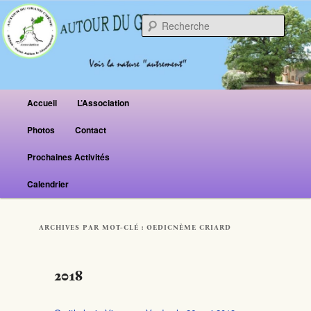
Reche
Menu principal
Accueil
L’Association
Aller au contenu principal
Aller au contenu secondaire
Photos
Contact
Prochaines Activités
Calendrier
ARCHIVES PAR MOT-CLÉ :
OEDICNÈME CRIARD
2018