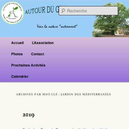
Reche
Menu principal
Accueil
L’Association
Aller au contenu principal
Aller au contenu secondaire
Photos
Contact
Prochaines Activités
Calendrier
ARCHIVES PAR MOT-CLÉ :
JARDIN DES MÉDITERRANÉES
2019