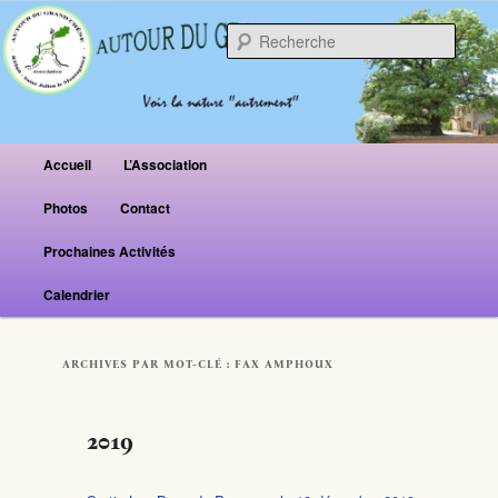
Reche
Menu principal
Accueil
L’Association
Aller au contenu principal
Aller au contenu secondaire
Photos
Contact
Prochaines Activités
Calendrier
ARCHIVES PAR MOT-CLÉ :
FAX AMPHOUX
2019