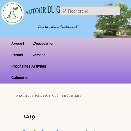
Reche
Menu principal
Accueil
L’Association
Aller au contenu principal
Aller au contenu secondaire
Photos
Contact
Prochaines Activités
Calendrier
ARCHIVES PAR MOT-CLÉ :
BRÉGUIÈRE
2019