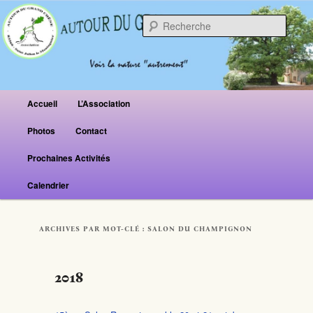
Reche
Menu principal
Accueil
L’Association
Aller au contenu principal
Aller au contenu secondaire
Photos
Contact
Prochaines Activités
Calendrier
ARCHIVES PAR MOT-CLÉ :
SALON DU CHAMPIGNON
2018