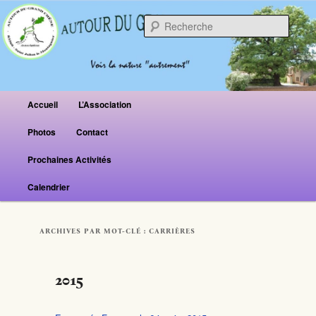
Reche
Menu principal
Accueil
L’Association
Aller au contenu principal
Aller au contenu secondaire
Photos
Contact
Prochaines Activités
Calendrier
ARCHIVES PAR MOT-CLÉ :
CARRIÈRES
2015