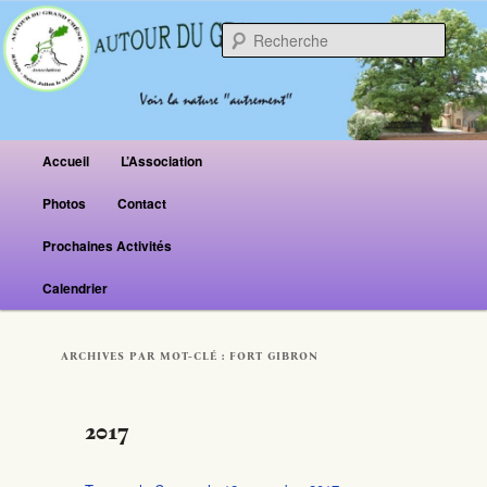
Reche
Menu principal
Accueil
L’Association
Aller au contenu principal
Aller au contenu secondaire
Photos
Contact
Prochaines Activités
Calendrier
ARCHIVES PAR MOT-CLÉ :
FORT GIBRON
2017