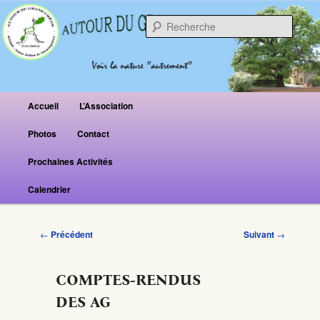
Reche
Menu principal
Accueil
L’Association
Aller au contenu principal
Aller au contenu secondaire
Photos
Contact
Prochaines Activités
Calendrier
Navigation des articles
←
Précédent
Suivant
→
COMPTES-RENDUS
DES AG