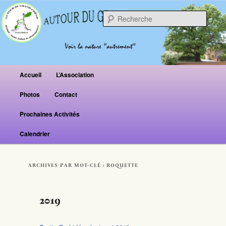
Reche
Menu principal
Accueil
L’Association
Aller au contenu principal
Aller au contenu secondaire
Photos
Contact
Prochaines Activités
Calendrier
ARCHIVES PAR MOT-CLÉ :
ROQUETTE
2019