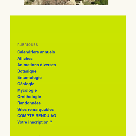
RUBRIQUES
Calendriers annuels
Affiches
Animations diverses
Botanique
Entomologie
Géologie
Mycologie
Ornithologie
Randonnées
Sites remarquables
COMPTE RENDU AG
Votre inscription ?