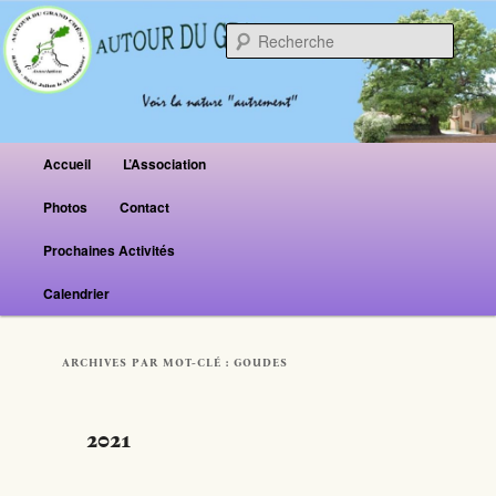
Reche
Menu principal
Accueil
L’Association
Aller au contenu principal
Aller au contenu secondaire
Photos
Contact
Prochaines Activités
Calendrier
ARCHIVES PAR MOT-CLÉ :
GOUDES
2021