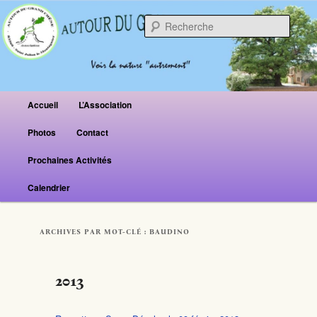
Reche
Menu principal
Accueil
L’Association
Aller au contenu principal
Aller au contenu secondaire
Photos
Contact
Prochaines Activités
Calendrier
ARCHIVES PAR MOT-CLÉ :
BAUDINO
2013