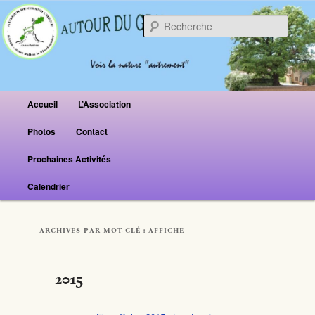
Reche
Menu principal
Accueil
L’Association
Aller au contenu principal
Aller au contenu secondaire
Photos
Contact
Prochaines Activités
Calendrier
ARCHIVES PAR MOT-CLÉ :
AFFICHE
2015