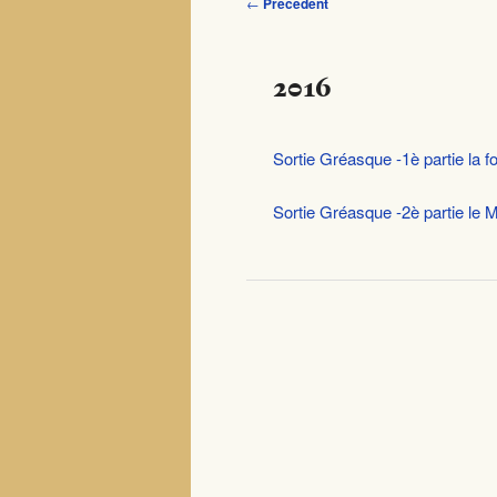
Navigation des articles
←
Précédent
2016
Sortie Gréasque -1è partie la f
Sortie Gréasque -2è partie le