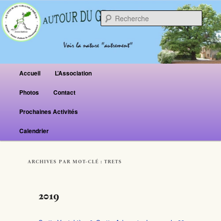
Reche
Menu principal
Accueil
L’Association
Aller au contenu principal
Aller au contenu secondaire
Photos
Contact
Prochaines Activités
Calendrier
ARCHIVES PAR MOT-CLÉ :
TRETS
2019