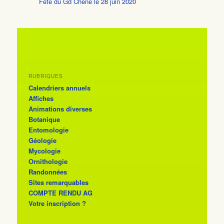
Fête du Gd Chêne le 28 juin 2020
RUBRIQUES
Calendriers annuels
Affiches
Animations diverses
Botanique
Entomologie
Géologie
Mycologie
Ornithologie
Randonnées
Sites remarquables
COMPTE RENDU AG
Votre inscription ?