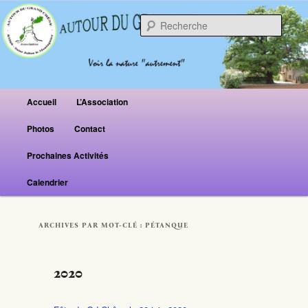
Reche
Menu principal
Accueil
L’Association
Aller au contenu principal
Aller au contenu secondaire
Photos
Contact
Prochaines Activités
Calendrier
ARCHIVES PAR MOT-CLÉ :
PÉTANQUE
2020