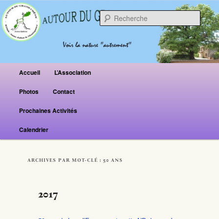
Reche
Menu principal
Accueil
L’Association
Aller au contenu principal
Aller au contenu secondaire
Photos
Contact
Prochaines Activités
Calendrier
ARCHIVES PAR MOT-CLÉ :
50 ANS
2017