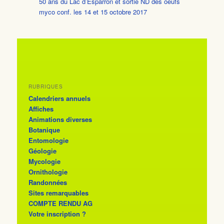
50 ans du Lac d’Esparron et sortie ND des oeufs
myco conf. les 14 et 15 octobre 2017
RUBRIQUES
Calendriers annuels
Affiches
Animations diverses
Botanique
Entomologie
Géologie
Mycologie
Ornithologie
Randonnées
Sites remarquables
COMPTE RENDU AG
Votre inscription ?